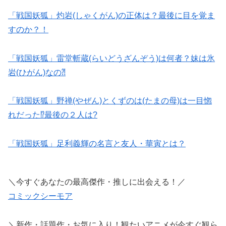
「戦国妖狐」灼岩(しゃくがん)の正体は？最後に目を覚ま
すのか？！
「戦国妖狐」雷堂斬蔵(らいどうざんぞう)は何者？妹は氷
岩(ひがん)なの⁈
「戦国妖狐」野禅(やぜん)とくずのは(たまの母)は一目惚
れだった⁉最後の２人は?
「戦国妖狐」足利義輝の名言と友人・華寅とは？
＼今すぐあなたの最高傑作・推しに出会える！／
コミックシーモア
＼新作・話題作・お気に入り！観たいアニメが今すぐ観ら