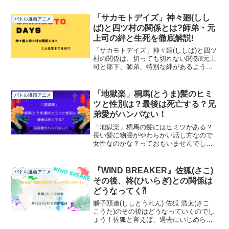
く。そんな「戦国妖狐」の登場人物のキ
ャラクターをまとめていきますよ。第一
「サカモトデイズ」神々廻(しし
バトル漫画アニメ
部「世直し姉弟編」は...
ば)と四ツ村の関係とは?師弟・元
上司の絆と生死を徹底解説!
「サカモトデイズ」神々廻(ししば)と四ツ
村の関係は、切っても切れない関係⁈元上
司と部下、師弟、特別な絆があるように
も感じます。さらに、2人は生きているの
か？も、解説していきたいと思います。
良かった最後までお付き合いください
「地獄楽」桐馬(とうま)髪のヒミ
バトル漫画アニメ
ね。「サカモトデイ...
ツと性別は？最後は死亡する？兄
弟愛がハンパない！
「地獄楽」桐馬の髪にはヒミツがある？
長い髪に物腰がやわらかい話し方なので
女性なのかな？っておもいませんでした
か？桐馬の最後は死亡してしまうのか？
そして兄・弔兵衛(ちょうべい)への、変わ
らない心。これは兄弟愛をひしひしと感
『WIND BREAKER』佐狐(さこ)
バトル漫画アニメ
じますね～。それでは...
その後、柊(ひいらぎ)との関係は
どうなってく⁈
獅子頭連(ししとうれん) 佐狐 浩太(さこ
こうた)のその後はどうなっていくのでし
ょう！佐狐と言えば、過去にいじめられ
ていたところをボウフウリン四天王の１