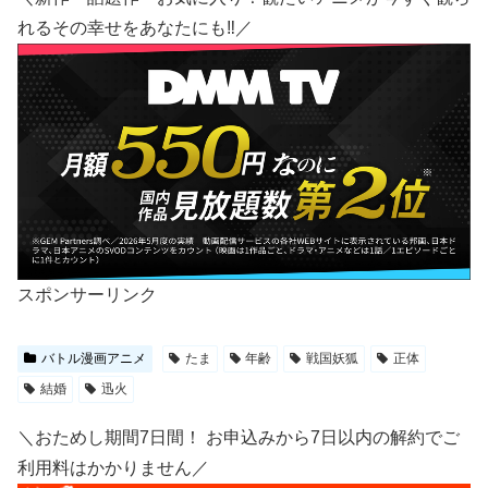
れるその幸せをあなたにも‼／
スポンサーリンク
バトル漫画アニメ
たま
年齢
戦国妖狐
正体
結婚
迅火
＼おためし期間7日間！ お申込みから7日以内の解約でご
利用料はかかりません／