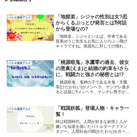
「地獄楽」シジャの性別は女?恋
バトル漫画アニメ
からくるぶっとび発言とは⁈何話
から登場なの?
「地獄楽」シジャといえば、作者である
賀来ゆうじ先生もお気に入りのぶっ飛び
キャラですね。画眉丸に対しての憧れ、
そして絶対的に崇拝する忍びのシジャ。
個人的にも、忍びでありながら自分の心
に正直なところは、とっても好感がもて
「桃源暗鬼」氷鷹零の過去、彼女
バトル漫画アニメ
ます。そんな、シジャを深...
の恵眞(えま)と結婚の約束を!さら
に、戦闘力と強さの秘密とは!?
「桃源暗鬼」鬼神の子である氷鬼・氷鷹
零(ひだかれい)がメンヘラ、ヤンデレ過ぎ
ると話題に⁈メンヘラ、ヤンデレ男子が大
好きな我が家のヲタク娘が、ニヤニヤし
ながら見ていましたが(笑)さて、どんな過
去が⁈さらに、戦闘力と強さの秘密とは⁈
「戦国妖狐」登場人物・キャラ一
バトル漫画アニメ
同じ鬼神の子...
覧！
時は戦国時代、人間が好きな妖怪と人が
嫌いな仙道を描いたバトルダークファン
タジー。人間社会の闇(かたわら)を次々に
退治し、世の中を正しき道へと導いてい