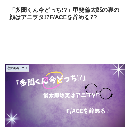
「多聞くん今どっち!?」甲斐倫太郎の裏の
顔はアニヲタ!?F/ACEを辞める??
恋愛漫画アニメ