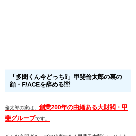
「多聞くん今どっち⁉」甲斐倫太郎の裏の
顔・F/ACEを辞める⁉⁉
創業200年の由緒ある大財閥・甲
倫太郎の家は、
斐グループ
です。