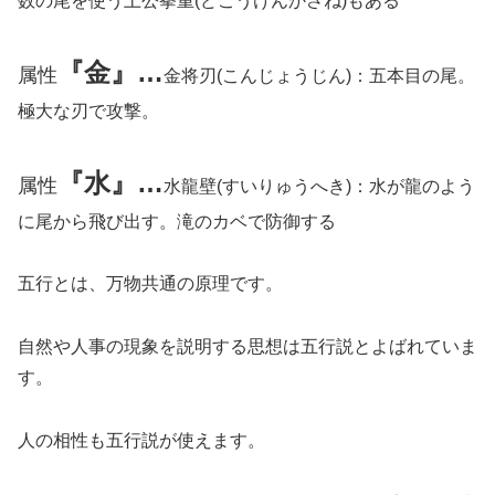
数の尾を使う土公拳重(どこうけんかさね)もある
『金
』
…
属性
金将刃(こんじょうじん)：五本目の尾。
極大な刃で攻撃。
『水
』
…
属性
水龍壁(すいりゅうへき)：水が龍のよう
に尾から飛び出す。
滝のカベで防御する
五行とは、万物共通の原理です。
自然や人事の現象を説明する思想は五行説とよばれていま
す。
人の相性も五行説が使えます。