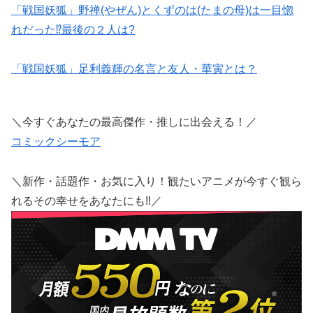
「戦国妖狐」野禅(やぜん)とくずのは(たまの母)は一目惚
れだった⁉最後の２人は?
「戦国妖狐」足利義輝の名言と友人・華寅とは？
＼今すぐあなたの最高傑作・推しに出会える！／
コミックシーモア
＼新作・話題作・お気に入り！観たいアニメが今すぐ観ら
れるその幸せをあなたにも‼／