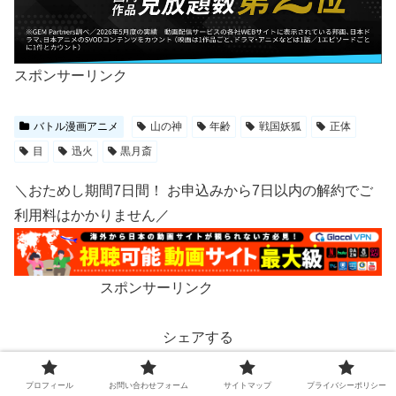
スポンサーリンク
バトル漫画アニメ
山の神
年齢
戦国妖狐
正体
目
迅火
黒月斎
＼おためし期間7日間！ お申込みから7日以内の解約でご
利用料はかかりません／
スポンサーリンク
シェアする
X
Facebook
はてブ
プロフィール
お問い合わせフォーム
サイトマップ
プライバシーポリシー