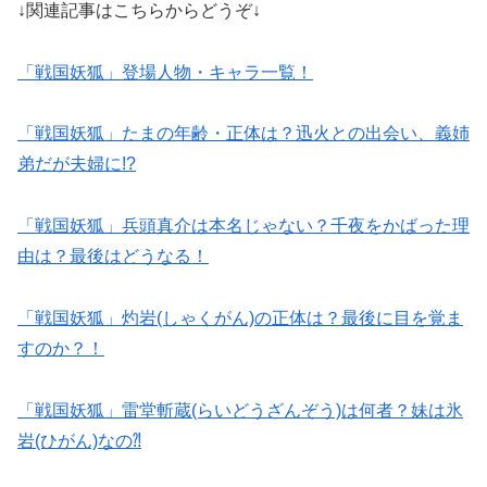
↓関連記事はこちらからどうぞ↓
「戦国妖狐」登場人物・キャラ一覧！
「戦国妖狐」たまの年齢・正体は？迅火との出会い、義姉
弟だが夫婦に!?
「戦国妖狐」兵頭真介は本名じゃない？千夜をかばった理
由は？最後はどうなる！
「戦国妖狐」灼岩(しゃくがん)の正体は？最後に目を覚ま
すのか？！
「戦国妖狐」雷堂斬蔵(らいどうざんぞう)は何者？妹は氷
岩(ひがん)なの⁈