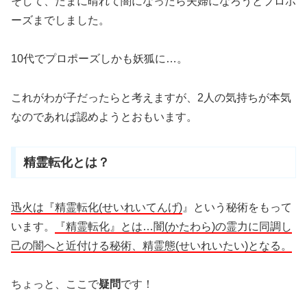
そして、たまに晴れて闇になったら夫婦になろうとプロポ
ーズまでしました。
10代でプロポーズしかも妖狐に…。
これがわが子だったらと考えますが、2人の気持ちが本気
なのであれば認めようとおもいます。
精霊転化とは？
迅火は『精霊転化(せいれいてんげ)
』
という秘術をもって
います。
『精霊転化』とは…闇(かたわら)の霊力に
同調し
己の
闇へと近付ける秘術、精霊態(せいれいたい)となる。
ちょっと、ここで
疑問
です！