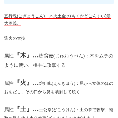
五行魂(ごぎょうこん)…木火土金水(もくかどごんすい)最
大奥義。
迅火の大技
『木
』
…
属性
樹翁鞭
(じゅおうべん)：木をムチの
ように使い、相手に攻撃する
『火
』
…
属性
焰
姫
咆
(えんきほう)：尾から女体のほの
おをだし、その口から炎を噴射して焼く
『土
』
…
属性
土公拳
(どこうけん)：土の拳で攻撃、複