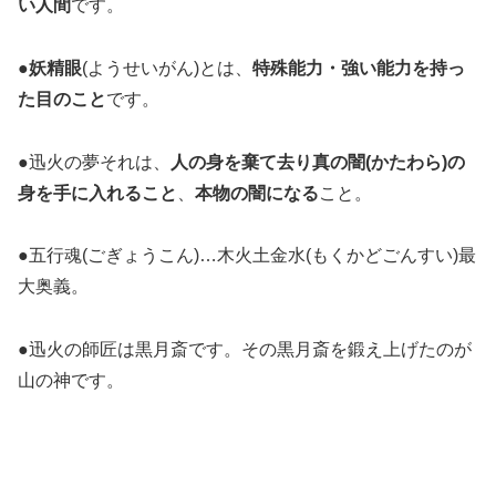
い人間
です。
●
妖精眼
(ようせいがん)とは、
特殊能力・強い能力を持っ
た目のこと
です。
●迅火の夢それは、
人の身を棄て去り真の
闇
(かたわら)の
身を手に入れること
、
本物の
闇になる
こと。
●
五行魂(ごぎょうこん)…木火土金水(もくかどごんすい)最
大奥義。
●迅火の師匠は黒月斎です。その黒月斎を鍛え上げたのが
山の神です。