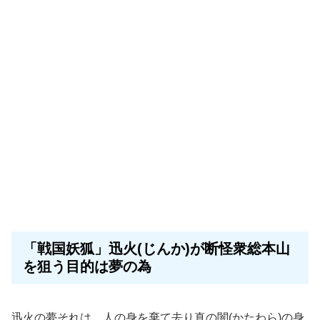
「戦国妖狐」迅火(じんか)が断怪衆総本山
を狙う目的は夢の為
迅火の夢それは、人の身を棄て去り真の
闇
(かたわら)の身