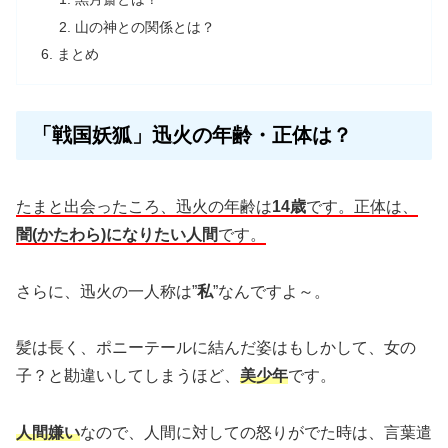
山の神との関係とは？
まとめ
「戦国妖狐」迅火の年齢・正体は？
たまと出会ったころ、迅火の年齢は
14歳
です。
正体は、
闇(かたわら)になりたい人間
です。
さらに、迅火の一人称は”
私
”なんですよ～。
髪は長く、ポニーテールに結んだ姿はもしかして、女の
子？と勘違いしてしまうほど、
美少年
です。
人間嫌い
なので、人間に対しての怒りがでた時は、言葉遣