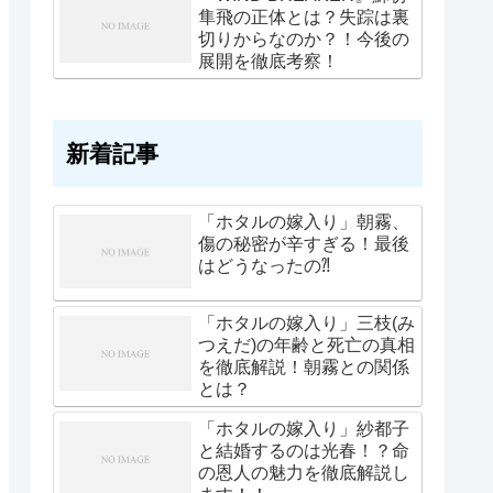
隼飛の正体とは？失踪は裏
切りからなのか？！今後の
展開を徹底考察！
新着記事
「ホタルの嫁入り」朝霧、
傷の秘密が辛すぎる！最後
はどうなったの⁈
「ホタルの嫁入り」三枝(み
つえだ)の年齢と死亡の真相
を徹底解説！朝霧との関係
とは？
「ホタルの嫁入り」紗都子
と結婚するのは光春！？命
の恩人の魅力を徹底解説し