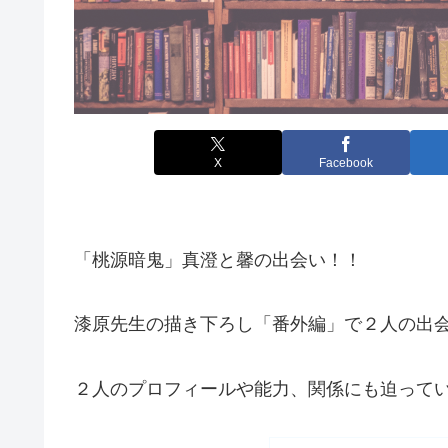
X
Facebook
「桃源暗鬼」真澄と馨の出会い！！
漆原先生の描き下ろし「番外編」で２人の出
２人のプロフィールや能力、関係にも迫って