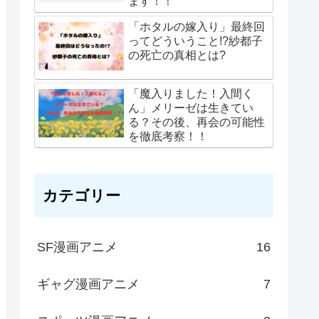
ます！！
「ホタルの嫁入り」最終回
ってどういうこと!?紗都子
の死亡の真相とは?
「魔入りました！入間く
ん」メリーゼは生きてい
る？その後、再会の可能性
を徹底考察！！
カテゴリー
SF漫画アニメ
16
ギャグ漫画アニメ
7