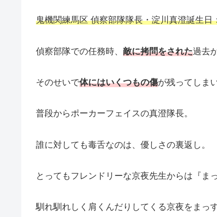
鬼機関練馬区 偵察部隊隊長・淀川真澄
誕生日：
偵察部隊での任務時、
敵に拷問をされた
過去
そのせいで
体にはいくつもの傷
が残ってしま
普段からポーカーフェイスの真澄隊長。
誰に対しても毒舌なのは、優しさの裏返し。
とってもフレンドリーな京夜先生からは『ま
馴れ馴れしく肩くんだりしてくる京夜をまっ