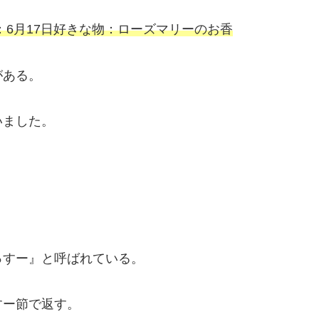
6月17日
好きな物：ローズマリーのお香
がある。
いました。
っすー』と呼ばれている。
すー節で返す。