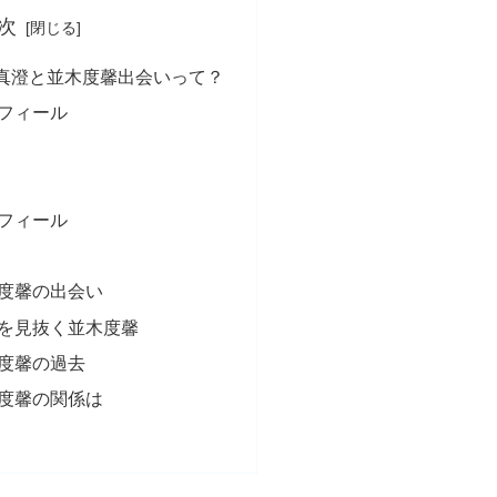
次
真澄と並木度馨出会いって？
フィール
フィール
度馨の出会い
を見抜く並木度馨
度馨の過去
度馨の関係は