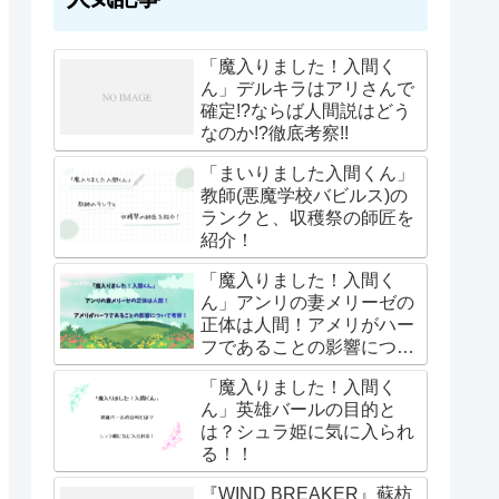
「魔入りました！入間く
ん」デルキラはアリさんで
確定!?ならば人間説はどう
なのか!?徹底考察!!
「まいりました入間くん」
教師(悪魔学校バビルス)の
ランクと、収穫祭の師匠を
紹介！
「魔入りました！入間く
ん」アンリの妻メリーゼの
正体は人間！アメリがハー
フであることの影響につい
て考察！
「魔入りました！入間く
ん」英雄バールの目的と
は？シュラ姫に気に入られ
る！！
『WIND BREAKER』蘇枋