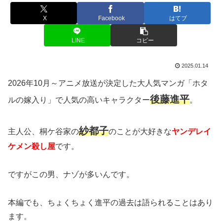
X
Facebook
はてブ
LINE
コピー
2025.01.14
2026年10月～アニメ放送が決定した
大人気マンガ「ホタ
後藤進平
ルの嫁入り」で人気の高いキャラクター
。
紗都子
主人公、桐ケ谷家の
のことが大好きな
ヤンデレイ
ケメン殺し屋
です。
ですがこの男、ナゾが多いんです。
本編でも、ちょくちょく進平の過去は語られることはあり
ます。