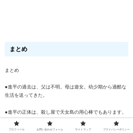
まとめ
まとめ
●進平の過去は、父は不明。母は遊女。幼少期から過酷な
生活を送ってきた。
●進平の正体は、殺し屋で天女島の用心棒でもあります。
「ホタルの嫁入り」最終回はどうなったの!?紗都子の死亡
プロフィール
お問い合わせフォーム
サイトマップ
プライバシーポリシー