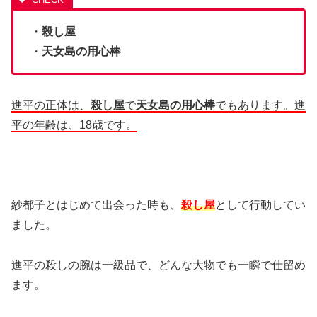
・
殺し屋
・
天女島の用心棒
進平の正体は、
殺し屋
で
天女島の用心棒
でもあります。
進
平の年齢は、18歳です。
紗都子とはじめて出会った時も、
殺し屋
として行動してい
ました。
進平の殺しの腕は一級品で、どんな大物でも一瞬で仕留め
ます。