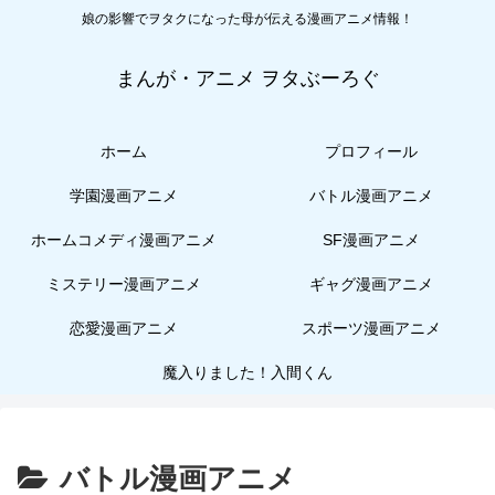
娘の影響でヲタクになった母が伝える漫画アニメ情報！
まんが・アニメ ヲタぶーろぐ
ホーム
プロフィール
学園漫画アニメ
バトル漫画アニメ
ホームコメディ漫画アニメ
SF漫画アニメ
ミステリー漫画アニメ
ギャグ漫画アニメ
恋愛漫画アニメ
スポーツ漫画アニメ
魔入りました！入間くん
バトル漫画アニメ