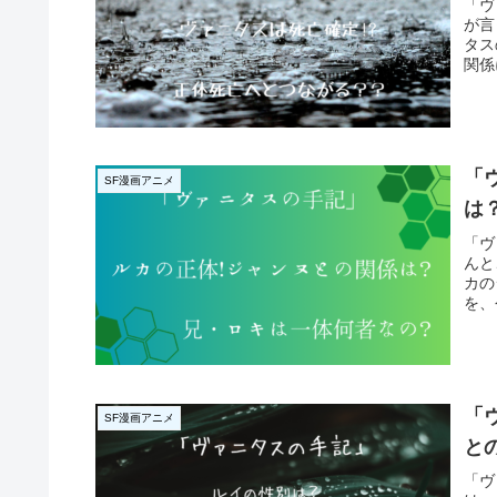
「ヴ
が言
タス
関係
「
SF漫画アニメ
は
「ヴ
んと
カの
を、
「
SF漫画アニメ
と
「ヴ