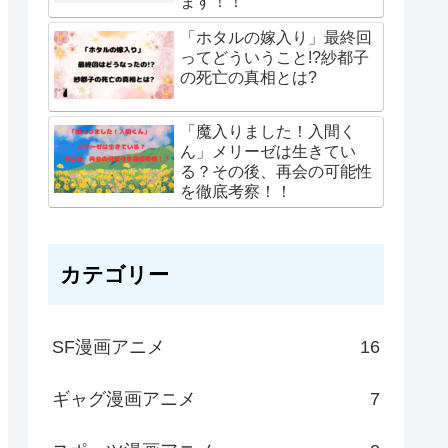
ます！！
「ホタルの嫁入り」最終回
ってどういうこと!?紗都子
の死亡の真相とは?
「魔入りました！入間く
ん」メリーゼは生きてい
る？その後、再会の可能性
を徹底考察！！
カテゴリー
SF漫画アニメ
16
ギャグ漫画アニメ
7