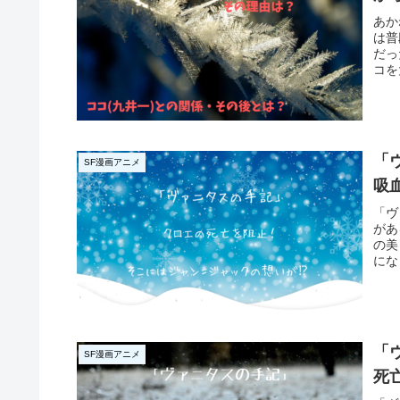
あか
は普
だっ
コを
「
SF漫画アニメ
吸
「ヴ
があ
の美
にな
「
SF漫画アニメ
死