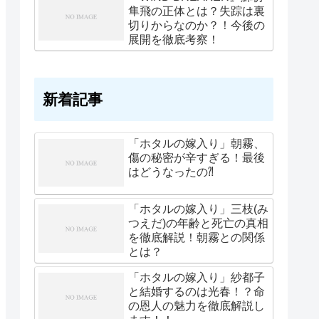
隼飛の正体とは？失踪は裏
切りからなのか？！今後の
展開を徹底考察！
新着記事
「ホタルの嫁入り」朝霧、
傷の秘密が辛すぎる！最後
はどうなったの⁈
「ホタルの嫁入り」三枝(み
つえだ)の年齢と死亡の真相
を徹底解説！朝霧との関係
とは？
「ホタルの嫁入り」紗都子
と結婚するのは光春！？命
の恩人の魅力を徹底解説し