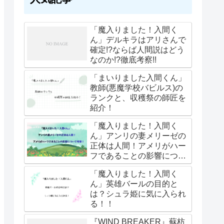
「魔入りました！入間く
ん」デルキラはアリさんで
確定!?ならば人間説はどう
なのか!?徹底考察!!
「まいりました入間くん」
教師(悪魔学校バビルス)の
ランクと、収穫祭の師匠を
紹介！
「魔入りました！入間く
ん」アンリの妻メリーゼの
正体は人間！アメリがハー
フであることの影響につい
て考察！
「魔入りました！入間く
ん」英雄バールの目的と
は？シュラ姫に気に入られ
る！！
『WIND BREAKER』蘇枋