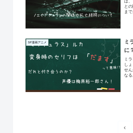
は、
との
まで
ミ
SF漫画アニメ
に
ミラ
しょ
せん
なる
前