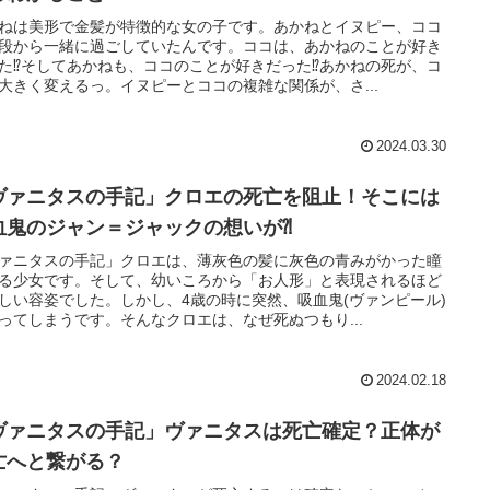
ねは美形で金髪が特徴的な女の子です。あかねとイヌピー、ココ
段から一緒に過ごしていたんです。ココは、あかねのことが好き
た⁉そしてあかねも、ココのことが好きだった⁉あかねの死が、コ
大きく変えるっ。イヌピーとココの複雑な関係が、さ...
2024.03.30
ヴァニタスの手記」クロエの死亡を阻止！そこには
血鬼のジャン＝ジャックの想いが⁈
ァニタスの手記」クロエは、薄灰色の髪に灰色の青みがかった瞳
る少女です。そして、幼いころから「お人形」と表現されるほど
しい容姿でした。しかし、4歳の時に突然、吸血鬼(ヴァンピール)
ってしまうです。そんなクロエは、なぜ死ぬつもり...
2024.02.18
ヴァニタスの手記」ヴァニタスは死亡確定？正体が
亡へと繋がる？