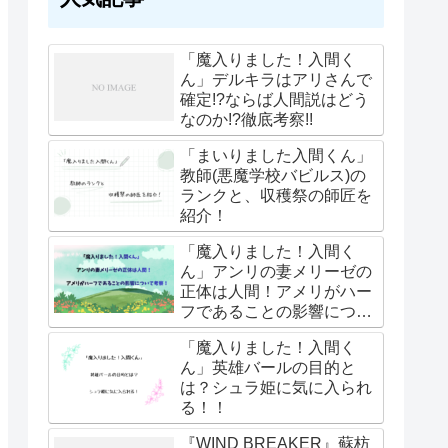
「魔入りました！入間く
ん」デルキラはアリさんで
確定!?ならば人間説はどう
なのか!?徹底考察!!
「まいりました入間くん」
教師(悪魔学校バビルス)の
ランクと、収穫祭の師匠を
紹介！
「魔入りました！入間く
ん」アンリの妻メリーゼの
正体は人間！アメリがハー
フであることの影響につい
て考察！
「魔入りました！入間く
ん」英雄バールの目的と
は？シュラ姫に気に入られ
る！！
『WIND BREAKER』蘇枋