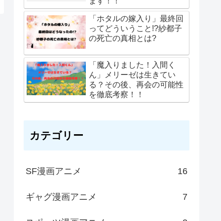
ます！！
「ホタルの嫁入り」最終回
ってどういうこと!?紗都子
の死亡の真相とは?
「魔入りました！入間く
ん」メリーゼは生きてい
る？その後、再会の可能性
を徹底考察！！
カテゴリー
SF漫画アニメ
16
ギャグ漫画アニメ
7