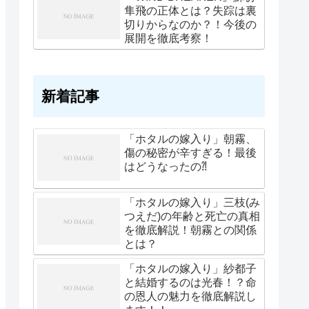
隼飛の正体とは？失踪は裏
切りからなのか？！今後の
展開を徹底考察！
新着記事
「ホタルの嫁入り」朝霧、
傷の秘密が辛すぎる！最後
はどうなったの⁈
「ホタルの嫁入り」三枝(み
つえだ)の年齢と死亡の真相
を徹底解説！朝霧との関係
とは？
「ホタルの嫁入り」紗都子
と結婚するのは光春！？命
の恩人の魅力を徹底解説し