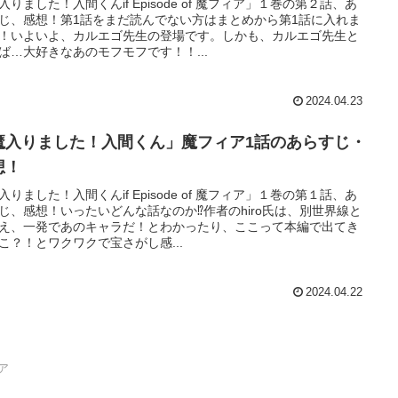
入りました！入間くんif Episode of 魔フィア」１巻の第２話、あ
じ、感想！第1話をまだ読んでない方はまとめから第1話に入れま
！いよいよ、カルエゴ先生の登場です。しかも、カルエゴ先生と
ば…大好きなあのモフモフです！！...
2024.04.23
魔入りました！入間くん」魔フィア1話のあらすじ・
想！
入りました！入間くんif Episode of 魔フィア」１巻の第１話、あ
じ、感想！いったいどんな話なのか⁉作者のhiro氏は、別世界線と
え、一発であのキャラだ！とわかったり、ここって本編で出てき
こ？！とワクワクで宝さがし感...
2024.04.22
ィア