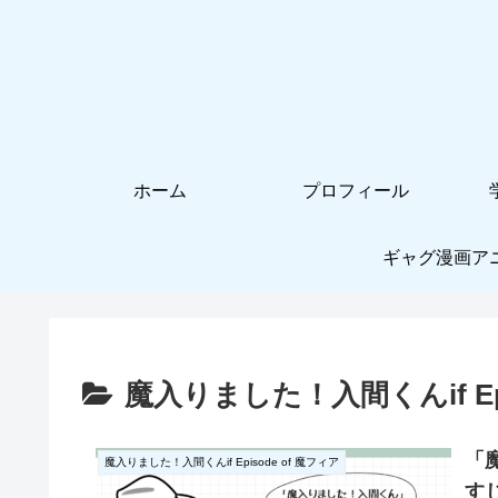
ホーム
プロフィール
ギャグ漫画ア
魔入りました！入間くんif Epi
「
魔入りました！入間くんif Episode of 魔フィア
す