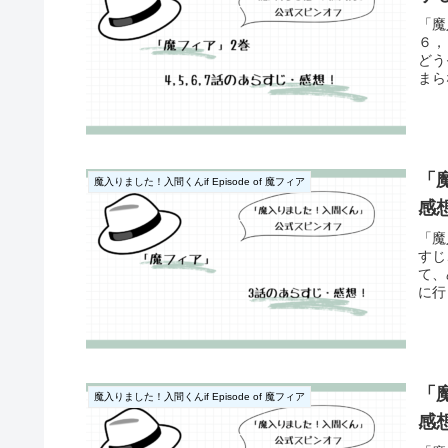
「魔
６，
どう
まら
「
魔入りました！入間くんif Episode of 魔フィア
感
「魔
すじ
て、
に行
「
魔入りました！入間くんif Episode of 魔フィア
感