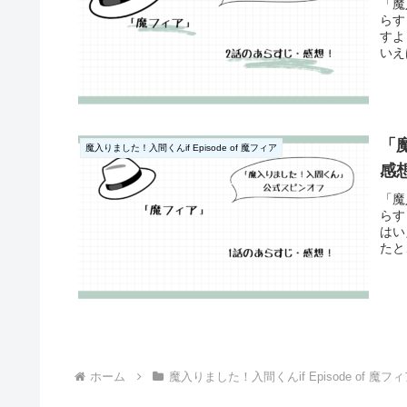
「魔
らす
すよ
いえ
「
魔入りました！入間くんif Episode of 魔フィア
感
「魔
らす
はい
たと
ホーム
魔入りました！入間くんif Episode of 魔フ