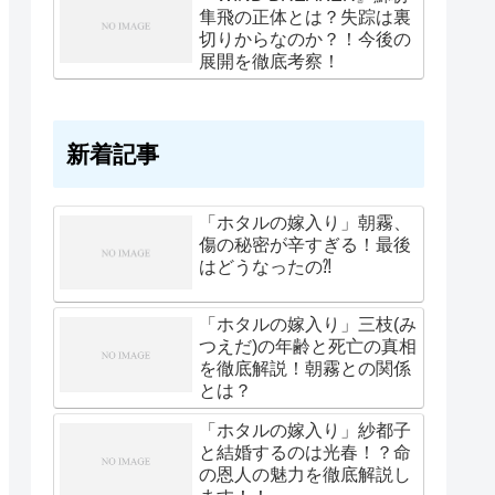
隼飛の正体とは？失踪は裏
切りからなのか？！今後の
展開を徹底考察！
新着記事
「ホタルの嫁入り」朝霧、
傷の秘密が辛すぎる！最後
はどうなったの⁈
「ホタルの嫁入り」三枝(み
つえだ)の年齢と死亡の真相
を徹底解説！朝霧との関係
とは？
「ホタルの嫁入り」紗都子
と結婚するのは光春！？命
の恩人の魅力を徹底解説し