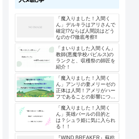
「魔入りました！入間く
ん」デルキラはアリさんで
確定!?ならば人間説はどう
なのか!?徹底考察!!
「まいりました入間くん」
教師(悪魔学校バビルス)の
ランクと、収穫祭の師匠を
紹介！
「魔入りました！入間く
ん」アンリの妻メリーゼの
正体は人間！アメリがハー
フであることの影響につい
て考察！
「魔入りました！入間く
ん」英雄バールの目的と
は？シュラ姫に気に入られ
る！！
『WIND BREAKER』蘇枋