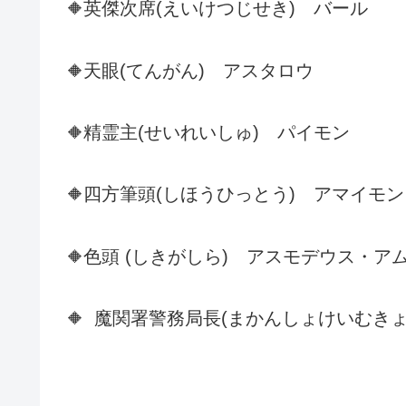
英傑次席(えいけつじせき) バール
🔶
天眼(てんがん) アスタロウ
🔶
精霊主
(せいれいしゅ)
パイモン
🔶
四方筆頭(しほうひっとう) アマイモン
🔶
色頭
(しきがしら) アスモデウス・ア
🔶
魔関署警務局長(まかんしょけいむきょ
🔶