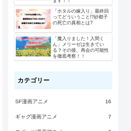
ます！！
「ホタルの嫁入り」最終回
ってどういうこと!?紗都子
の死亡の真相とは?
「魔入りました！入間く
ん」メリーゼは生きてい
る？その後、再会の可能性
を徹底考察！！
カテゴリー
SF漫画アニメ
16
ギャグ漫画アニメ
7