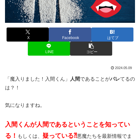
X
Facebook
はてブ
LINE
コピー
2024.05.09
「魔入りました！入間くん」
人間
であることが
バレ
てるの
は？！
気になりますね。
入間くんが人間であるということを知ってい
る！
疑っている⁈
もしくは、
悪魔たちを最新情報でま