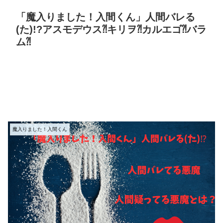
「魔入りました！入間くん」人間バレる
(た)!?アスモデウス⁈キリヲ⁈カルエゴ⁈バラ
ム⁈
魔入りました！入間くん