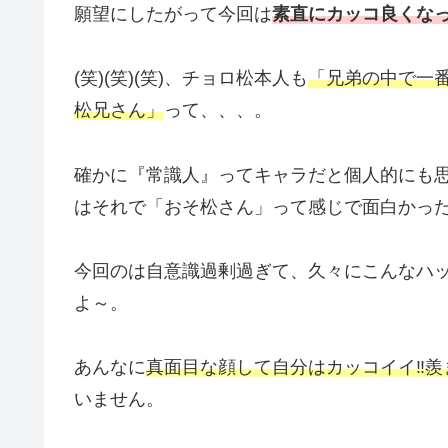
願望にしたがって今回は
素直にカッコ良くな
(笑)(笑)(笑)、チョロ松本人も
「兄弟の中で一
松兄さん」
って、、、。
確かに『常識人』ってキャラだと個人的にも
はそれで「おそ松さん」って感じで面白かっ
今回のは自意識過剰過ぎて、久々にこんなハ
よ～。
あんなに
真面目な顔して自分はカッコイイ‼羨
いません。