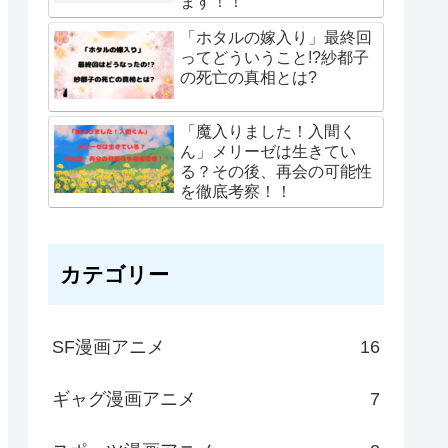
ます！！
「ホタルの嫁入り」最終回
ってどういうこと!?紗都子
の死亡の真相とは?
「魔入りました！入間く
ん」メリーゼは生きてい
る？その後、再会の可能性
を徹底考察！！
カテゴリー
SF漫画アニメ
16
ギャグ漫画アニメ
7