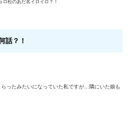
ョロ松のあだ名イロイロ？！
何話？！
くらったみたいになっていた私ですが…隣にいた娘も