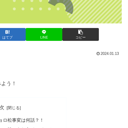
はてブ
LINE
コピー
2024.01.13
みよう！
次
ョロ松事変は何話？！