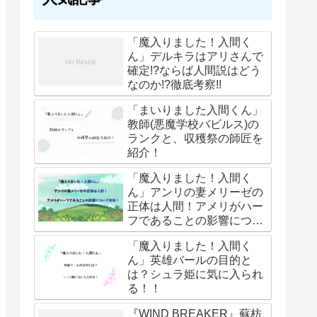
「魔入りました！入間く
ん」デルキラはアリさんで
確定!?ならば人間説はどう
なのか!?徹底考察!!
「まいりました入間くん」
教師(悪魔学校バビルス)の
ランクと、収穫祭の師匠を
紹介！
「魔入りました！入間く
ん」アンリの妻メリーゼの
正体は人間！アメリがハー
フであることの影響につい
て考察！
「魔入りました！入間く
ん」英雄バールの目的と
は？シュラ姫に気に入られ
る！！
『WIND BREAKER』蘇枋