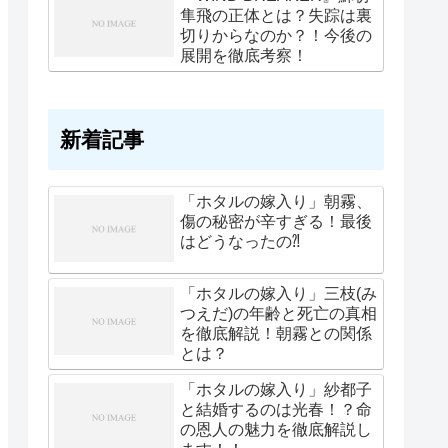
隼飛の正体とは？失踪は裏
切りからなのか？！今後の
展開を徹底考察！
新着記事
「ホタルの嫁入り」朝霧、
傷の秘密が辛すぎる！最後
はどうなったの⁈
「ホタルの嫁入り」三枝(み
つえだ)の年齢と死亡の真相
を徹底解説！朝霧との関係
とは？
「ホタルの嫁入り」紗都子
と結婚するのは光春！？命
の恩人の魅力を徹底解説し