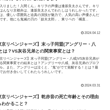
入りました！入間くん」キリヲの声優は逢坂良太さんです。キリ
はんなり京都弁は、逢坂良太さんでわたしはうれしかったです。
は、優しい雰囲気と迫真の演技が魅力で、人気の高い声優さんだ
です。他にも鬼滅の刃の「妓夫太郎」、東リベの「橘直...
2024.04.12
東京リベンジャーズ】末っ子同盟(アングリー・八
)とは？VS灰谷兄弟との関東事変とは？
京リベンジャーズ】末っ子同盟(アングリー・八戒)VS灰谷兄弟が
る関東事変その結末とは？アングリーや八戒、灰谷兄弟のプロフ
ル。また、アングリーは泣くと、”鬼”がでて覚醒する！とは？最
でお付き合いしてくれたらうれしいです。
2024.03.31
東京リベンジャーズ】乾赤音の死亡年齢とその理由
らわかること？