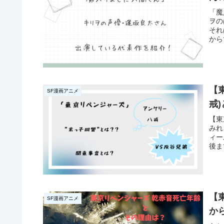
「魔
ヲの
それ
から
【
SF漫画アニメ
戒
【東
みれ
ィー
後ま
【
SF漫画アニメ
か