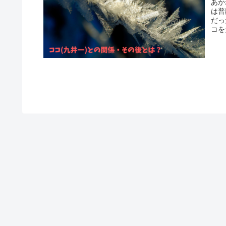
あか
は普
だっ
コを