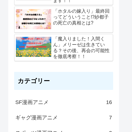
ます！！
「ホタルの嫁入り」最終回
ってどういうこと!?紗都子
の死亡の真相とは?
「魔入りました！入間く
ん」メリーゼは生きてい
る？その後、再会の可能性
を徹底考察！！
カテゴリー
SF漫画アニメ
16
ギャグ漫画アニメ
7