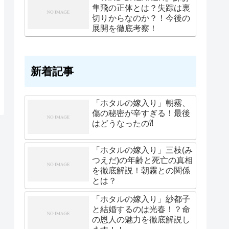
隼飛の正体とは？失踪は裏
切りからなのか？！今後の
展開を徹底考察！
新着記事
「ホタルの嫁入り」朝霧、
傷の秘密が辛すぎる！最後
はどうなったの⁈
「ホタルの嫁入り」三枝(み
つえだ)の年齢と死亡の真相
を徹底解説！朝霧との関係
とは？
「ホタルの嫁入り」紗都子
と結婚するのは光春！？命
の恩人の魅力を徹底解説し