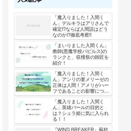
「魔入りました！入間く
ん」デルキラはアリさんで
確定!?ならば人間説はどう
なのか!?徹底考察!!
「まいりました入間くん」
教師(悪魔学校バビルス)の
ランクと、収穫祭の師匠を
紹介！
「魔入りました！入間く
ん」アンリの妻メリーゼの
正体は人間！アメリがハー
フであることの影響につい
て考察！
「魔入りました！入間く
ん」英雄バールの目的と
は？シュラ姫に気に入られ
る！！
『WIND BREAKER』蘇枋