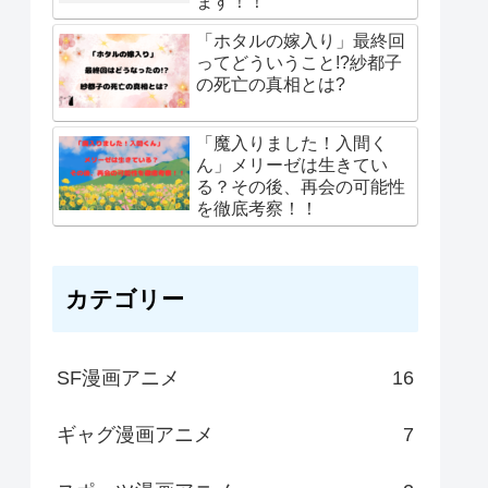
ます！！
「ホタルの嫁入り」最終回
ってどういうこと!?紗都子
の死亡の真相とは?
「魔入りました！入間く
ん」メリーゼは生きてい
る？その後、再会の可能性
を徹底考察！！
カテゴリー
SF漫画アニメ
16
ギャグ漫画アニメ
7