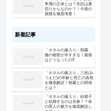
隼飛の正体とは？失踪は裏
切りからなのか？！今後の
展開を徹底考察！
新着記事
「ホタルの嫁入り」朝霧、
傷の秘密が辛すぎる！最後
はどうなったの⁈
「ホタルの嫁入り」三枝(み
つえだ)の年齢と死亡の真相
を徹底解説！朝霧との関係
とは？
「ホタルの嫁入り」紗都子
と結婚するのは光春！？命
の恩人の魅力を徹底解説し