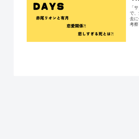
「サ
で、
去に
考察