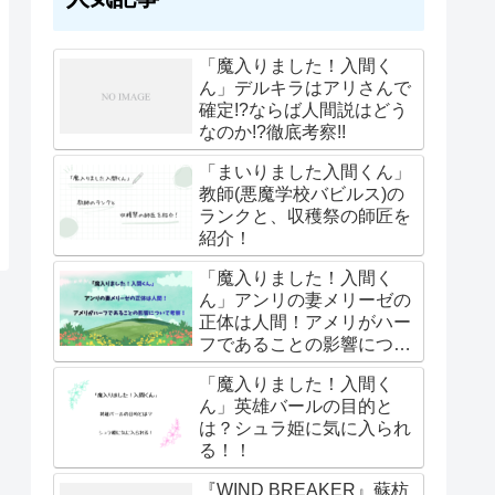
「魔入りました！入間く
ん」デルキラはアリさんで
確定!?ならば人間説はどう
なのか!?徹底考察!!
「まいりました入間くん」
教師(悪魔学校バビルス)の
ランクと、収穫祭の師匠を
紹介！
「魔入りました！入間く
ん」アンリの妻メリーゼの
正体は人間！アメリがハー
フであることの影響につい
て考察！
「魔入りました！入間く
ん」英雄バールの目的と
は？シュラ姫に気に入られ
る！！
『WIND BREAKER』蘇枋