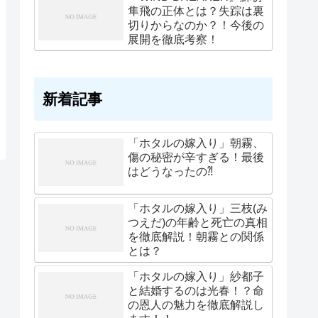
隼飛の正体とは？失踪は裏
切りからなのか？！今後の
展開を徹底考察！
新着記事
「ホタルの嫁入り」朝霧、
傷の秘密が辛すぎる！最後
はどうなったの⁈
「ホタルの嫁入り」三枝(み
つえだ)の年齢と死亡の真相
を徹底解説！朝霧との関係
とは？
「ホタルの嫁入り」紗都子
と結婚するのは光春！？命
の恩人の魅力を徹底解説し