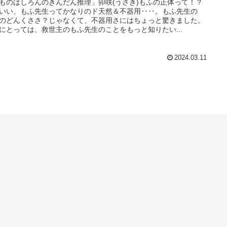
ものはしろんのきんだん推理」卯咲(うさき)もふの正体って！？
いい、もふ先生ってかなりのド天然＆不器用‥‥。もふ先生の
のどんくささ？じゃなくて、不器用さにはちょっと驚きました。
にとっては、救世主のもふ先生のことをもっと知りたい...
2024.03.11