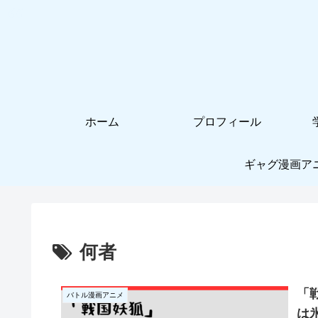
ホーム
プロフィール
ギャグ漫画ア
何者
「
バトル漫画アニメ
は