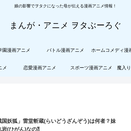
娘の影響でヲタクになった母が伝える漫画アニメ情報！
まんが・アニメ ヲタぶーろぐ
学園漫画アニメ
バトル漫画アニメ
ニメ
恋愛漫画アニメ
スポーツ漫画アニメ
魔入り
戦国妖狐」雷堂斬蔵(らいどうざんぞう)は何者？妹
氷岩(ひがん)なの⁈