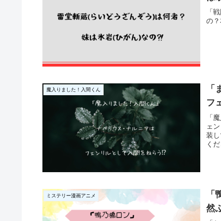
「戦
の？
「
魔入りました！入間くん
フ
「魔
ェン
装し
くだ
「
ミステリー漫画アニメ
然