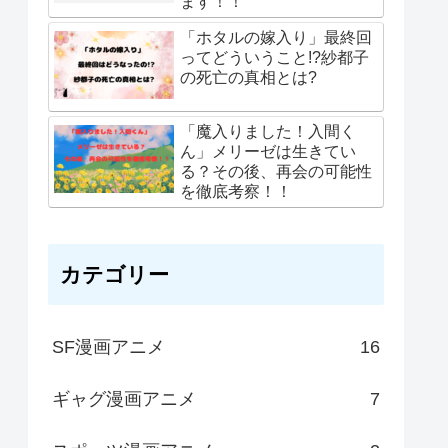
ます！！
「ホタルの嫁入り」最終回
ってどういうこと!?紗都子
の死亡の真相とは?
「魔入りました！入間く
ん」メリーゼは生きてい
る？その後、再会の可能性
を徹底考察！！
カテゴリー
SF漫画アニメ
16
ギャグ漫画アニメ
7