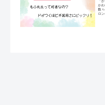
「か
かわ
数々
ロン