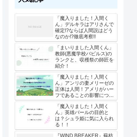
「魔入りました！入間く
ん」デルキラはアリさんで
確定!?ならば人間説はどう
なのか!?徹底考察!!
「まいりました入間くん」
教師(悪魔学校バビルス)の
ランクと、収穫祭の師匠を
紹介！
「魔入りました！入間く
ん」アンリの妻メリーゼの
正体は人間！アメリがハー
フであることの影響につい
て考察！
「魔入りました！入間く
ん」英雄バールの目的と
は？シュラ姫に気に入られ
る！！
『WIND BREAKER』蘇枋