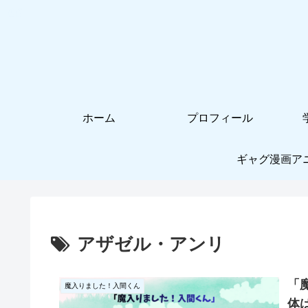
ホーム
プロフィール
ギャグ漫画ア
アザゼル・アンリ
「
魔入りました！入間くん
体