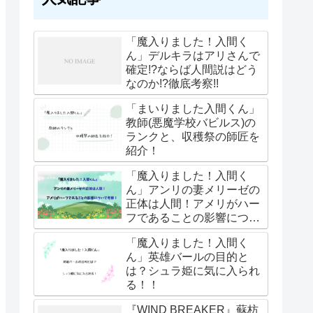
「魔入りました！入間く
ん」デルキラはアリさんで
確定!?ならば人間説はどう
なのか!?徹底考察!!
「まいりました入間くん」
教師(悪魔学校バビルス)の
ランクと、収穫祭の師匠を
紹介！
「魔入りました！入間く
ん」アンリの妻メリーゼの
正体は人間！アメリがハー
フであることの影響につい
て考察！
「魔入りました！入間く
ん」英雄バールの目的と
は？シュラ姫に気に入られ
る！！
『WIND BREAKER』蘇枋