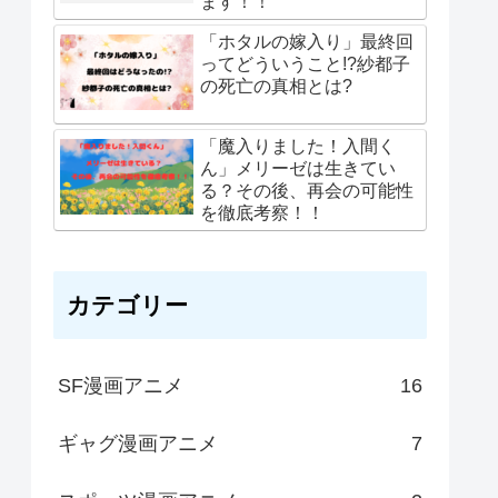
ます！！
「ホタルの嫁入り」最終回
ってどういうこと!?紗都子
の死亡の真相とは?
「魔入りました！入間く
ん」メリーゼは生きてい
る？その後、再会の可能性
を徹底考察！！
カテゴリー
SF漫画アニメ
16
ギャグ漫画アニメ
7