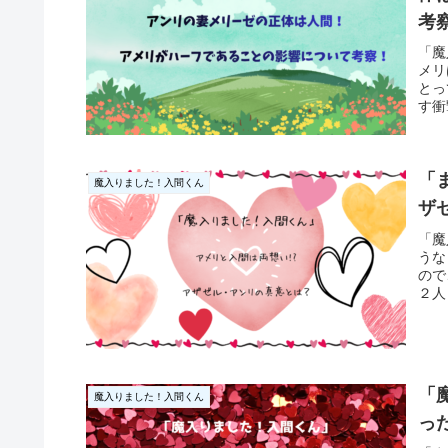
考
「魔
メリ
とっ
す衝
「
魔入りました！入間くん
ザ
「魔
うな
ので
２人
「
魔入りました！入間くん
っ