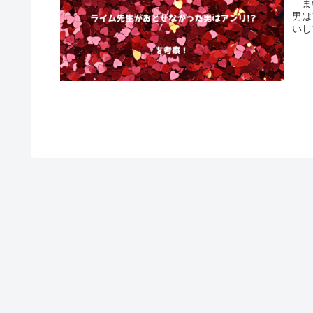
「ま
男は
いし