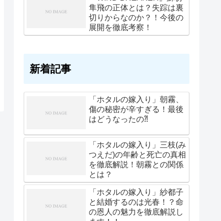
隼飛の正体とは？失踪は裏
切りからなのか？！今後の
展開を徹底考察！
新着記事
「ホタルの嫁入り」朝霧、
傷の秘密が辛すぎる！最後
はどうなったの⁈
「ホタルの嫁入り」三枝(み
つえだ)の年齢と死亡の真相
を徹底解説！朝霧との関係
とは？
「ホタルの嫁入り」紗都子
と結婚するのは光春！？命
の恩人の魅力を徹底解説し