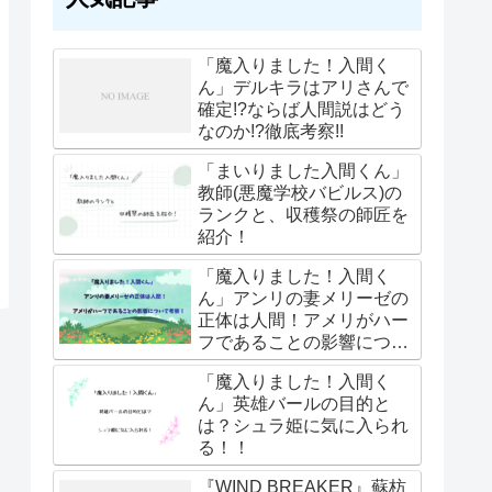
「魔入りました！入間く
ん」デルキラはアリさんで
確定!?ならば人間説はどう
なのか!?徹底考察!!
「まいりました入間くん」
教師(悪魔学校バビルス)の
ランクと、収穫祭の師匠を
紹介！
「魔入りました！入間く
ん」アンリの妻メリーゼの
正体は人間！アメリがハー
フであることの影響につい
て考察！
「魔入りました！入間く
ん」英雄バールの目的と
は？シュラ姫に気に入られ
る！！
『WIND BREAKER』蘇枋