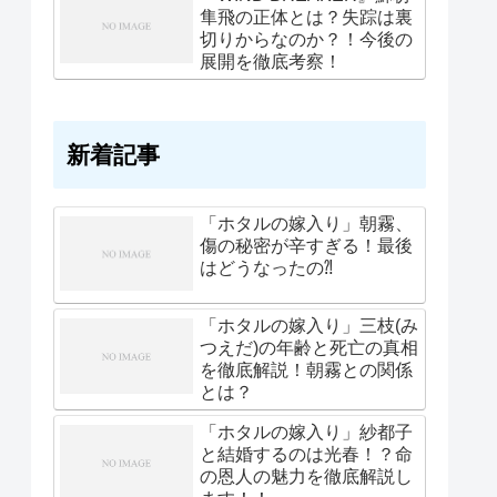
隼飛の正体とは？失踪は裏
切りからなのか？！今後の
展開を徹底考察！
新着記事
「ホタルの嫁入り」朝霧、
傷の秘密が辛すぎる！最後
はどうなったの⁈
「ホタルの嫁入り」三枝(み
つえだ)の年齢と死亡の真相
を徹底解説！朝霧との関係
とは？
「ホタルの嫁入り」紗都子
と結婚するのは光春！？命
の恩人の魅力を徹底解説し