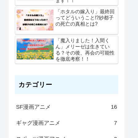
ます！！
「ホタルの嫁入り」最終回
ってどういうこと!?紗都子
の死亡の真相とは?
「魔入りました！入間く
ん」メリーゼは生きてい
る？その後、再会の可能性
を徹底考察！！
カテゴリー
SF漫画アニメ
16
ギャグ漫画アニメ
7