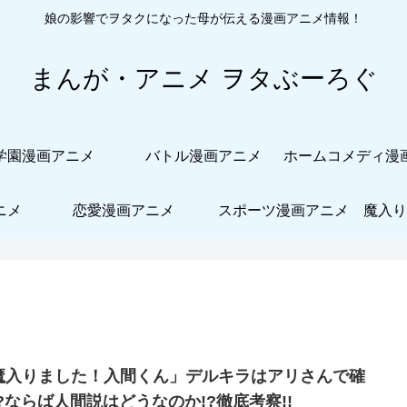
娘の影響でヲタクになった母が伝える漫画アニメ情報！
まんが・アニメ ヲタぶーろぐ
学園漫画アニメ
バトル漫画アニメ
ニメ
恋愛漫画アニメ
スポーツ漫画アニメ
魔入り
魔入りました！入間くん」デルキラはアリさんで確
!?ならば人間説はどうなのか!?徹底考察!!