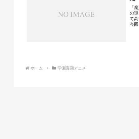
「魔
の謎
て高
今回
ホーム
学園漫画アニメ