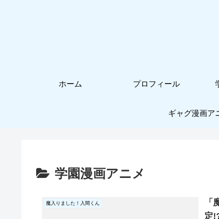
ホーム
プロフィール
ギャグ漫画ア
学園漫画アニメ
「
魔入りました！入間くん
定