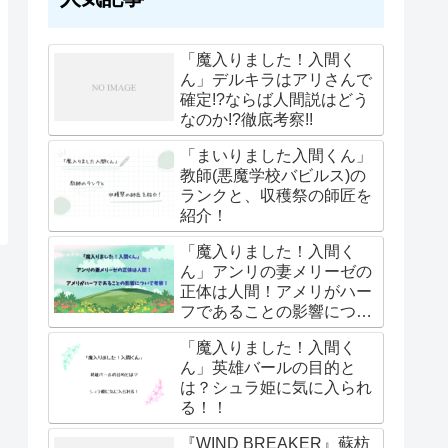
「魔入りました！入間く
ん」デルキラはアリさんで
確定!?ならば人間説はどう
なのか!?徹底考察!!
「まいりました入間くん」
教師(悪魔学校バビルス)の
ランクと、収穫祭の師匠を
紹介！
「魔入りました！入間く
ん」アンリの妻メリーゼの
正体は人間！アメリがハー
フであることの影響につい
て考察！
「魔入りました！入間く
ん」英雄バールの目的と
は？シュラ姫に気に入られ
る！！
『WIND BREAKER』蘇枋