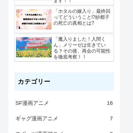
ます！！
「ホタルの嫁入り」最終回
ってどういうこと!?紗都子
の死亡の真相とは?
「魔入りました！入間く
ん」メリーゼは生きてい
る？その後、再会の可能性
を徹底考察！！
カテゴリー
SF漫画アニメ
16
ギャグ漫画アニメ
7