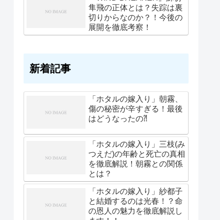
隼飛の正体とは？失踪は裏
切りからなのか？！今後の
展開を徹底考察！
新着記事
「ホタルの嫁入り」朝霧、
傷の秘密が辛すぎる！最後
はどうなったの⁈
「ホタルの嫁入り」三枝(み
つえだ)の年齢と死亡の真相
を徹底解説！朝霧との関係
とは？
「ホタルの嫁入り」紗都子
と結婚するのは光春！？命
の恩人の魅力を徹底解説し