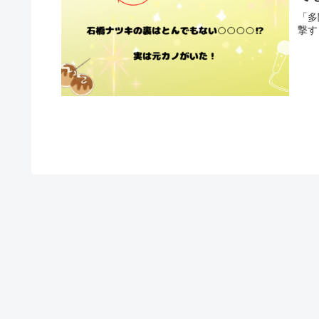
「多
撃す