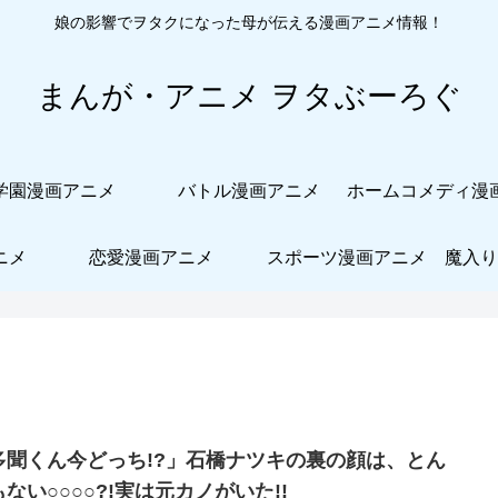
娘の影響でヲタクになった母が伝える漫画アニメ情報！
まんが・アニメ ヲタぶーろぐ
学園漫画アニメ
バトル漫画アニメ
ニメ
恋愛漫画アニメ
スポーツ漫画アニメ
魔入り
多聞くん今どっち!?」石橋ナツキの裏の顔は、とん
ない○○○○?!実は元カノがいた!!