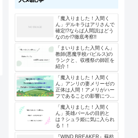
「魔入りました！入間く
ん」デルキラはアリさんで
確定!?ならば人間説はどう
なのか!?徹底考察!!
「まいりました入間くん」
教師(悪魔学校バビルス)の
ランクと、収穫祭の師匠を
紹介！
「魔入りました！入間く
ん」アンリの妻メリーゼの
正体は人間！アメリがハー
フであることの影響につい
て考察！
「魔入りました！入間く
ん」英雄バールの目的と
は？シュラ姫に気に入られ
る！！
『WIND BREAKER』蘇枋