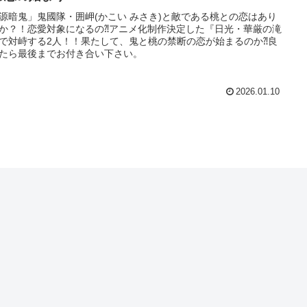
源暗鬼」鬼國隊・囲岬(かこい みさき)と敵である桃との恋はあり
か？！恋愛対象になるの⁈アニメ化制作決定した『日光・華厳の滝
で対峙する2人！！果たして、鬼と桃の禁断の恋が始まるのか⁈良
たら最後までお付き合い下さい。
2026.01.10