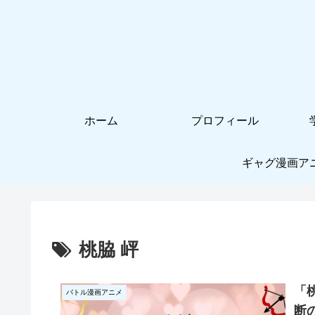
ホーム
プロフィール
ギャグ漫画ア
桃脇 岼
「
バトル漫画アニメ
断