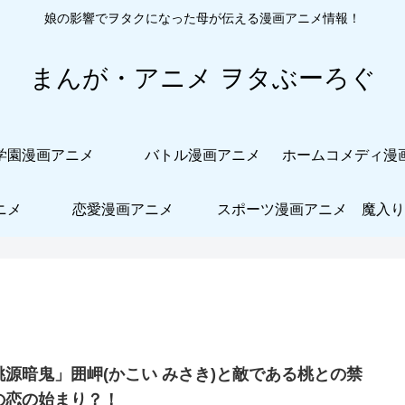
娘の影響でヲタクになった母が伝える漫画アニメ情報！
まんが・アニメ ヲタぶーろぐ
学園漫画アニメ
バトル漫画アニメ
ニメ
恋愛漫画アニメ
スポーツ漫画アニメ
魔入り
桃源暗鬼」囲岬(かこい みさき)と敵である桃との禁
の恋の始まり？！