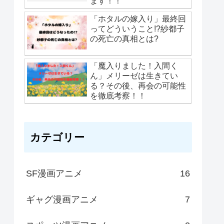
ます！！
「ホタルの嫁入り」最終回
ってどういうこと!?紗都子
の死亡の真相とは?
「魔入りました！入間く
ん」メリーゼは生きてい
る？その後、再会の可能性
を徹底考察！！
カテゴリー
SF漫画アニメ
16
ギャグ漫画アニメ
7