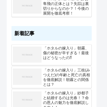
隼飛の正体とは？失踪は裏
切りからなのか？！今後の
展開を徹底考察！
新着記事
「ホタルの嫁入り」朝霧、
傷の秘密が辛すぎる！最後
はどうなったの⁈
「ホタルの嫁入り」三枝(み
つえだ)の年齢と死亡の真相
を徹底解説！朝霧との関係
とは？
「ホタルの嫁入り」紗都子
と結婚するのは光春！？命
の恩人の魅力を徹底解説し