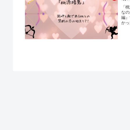
「桃
なの
編』
かっ