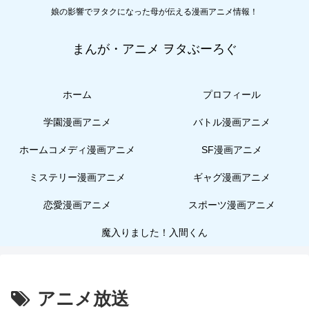
娘の影響でヲタクになった母が伝える漫画アニメ情報！
まんが・アニメ ヲタぶーろぐ
ホーム
プロフィール
学園漫画アニメ
バトル漫画アニメ
ホームコメディ漫画アニメ
SF漫画アニメ
ミステリー漫画アニメ
ギャグ漫画アニメ
恋愛漫画アニメ
スポーツ漫画アニメ
魔入りました！入間くん
アニメ放送