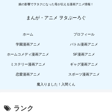
娘の影響でヲタクになった母が伝える漫画アニメ情報！
まんが・アニメ ヲタぶーろぐ
ホーム
プロフィール
学園漫画アニメ
バトル漫画アニメ
ホームコメディ漫画アニメ
SF漫画アニメ
ミステリー漫画アニメ
ギャグ漫画アニメ
恋愛漫画アニメ
スポーツ漫画アニメ
魔入りました！入間くん
ランク