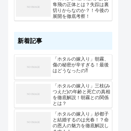
隼飛の正体とは？失踪は裏
切りからなのか？！今後の
展開を徹底考察！
新着記事
「ホタルの嫁入り」朝霧、
傷の秘密が辛すぎる！最後
はどうなったの⁈
「ホタルの嫁入り」三枝(み
つえだ)の年齢と死亡の真相
を徹底解説！朝霧との関係
とは？
「ホタルの嫁入り」紗都子
と結婚するのは光春！？命
の恩人の魅力を徹底解説し