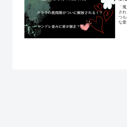
「魔
され
つも
な愛