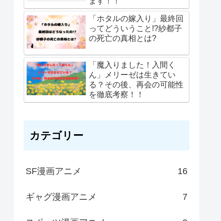
ます！！
「ホタルの嫁入り」最終回
ってどういうこと!?紗都子
の死亡の真相とは?
「魔入りました！入間く
ん」メリーゼは生きてい
る？その後、再会の可能性
を徹底考察！！
カテゴリー
SF漫画アニメ
16
ギャグ漫画アニメ
7