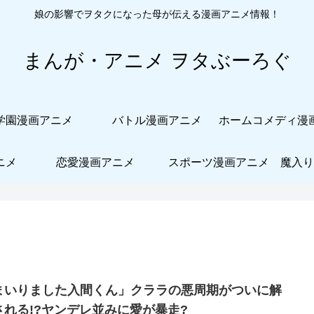
娘の影響でヲタクになった母が伝える漫画アニメ情報！
まんが・アニメ ヲタぶーろぐ
学園漫画アニメ
バトル漫画アニメ
ニメ
恋愛漫画アニメ
スポーツ漫画アニメ
魔入り
まいりました入間くん」クララの悪周期がついに解
される!?ヤンデレ並みに愛が暴走?