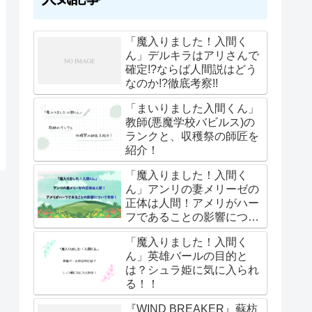
「魔入りました！入間く
ん」デルキラはアリさんで
確定!?ならば人間説はどう
なのか!?徹底考察!!
「まいりました入間くん」
教師(悪魔学校バビルス)の
ランクと、収穫祭の師匠を
紹介！
「魔入りました！入間く
ん」アンリの妻メリーゼの
正体は人間！アメリがハー
フであることの影響につい
て考察！
「魔入りました！入間く
ん」英雄バールの目的と
は？シュラ姫に気に入られ
る！！
『WIND BREAKER』蘇枋