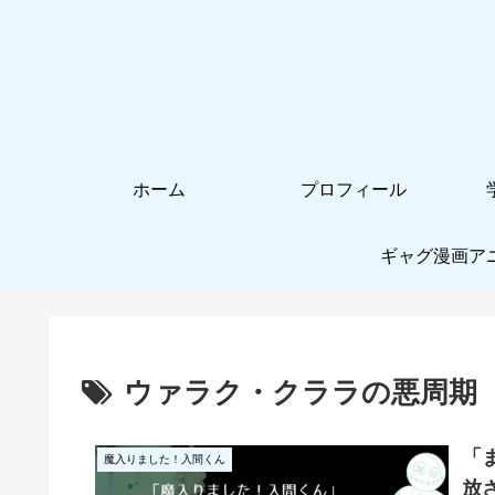
ホーム
プロフィール
ギャグ漫画ア
ウァラク・クララの悪周期
「
魔入りました！入間くん
放