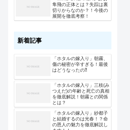
隼飛の正体とは？失踪は裏
切りからなのか？！今後の
展開を徹底考察！
新着記事
「ホタルの嫁入り」朝霧、
傷の秘密が辛すぎる！最後
はどうなったの⁈
「ホタルの嫁入り」三枝(み
つえだ)の年齢と死亡の真相
を徹底解説！朝霧との関係
とは？
「ホタルの嫁入り」紗都子
と結婚するのは光春！？命
の恩人の魅力を徹底解説し