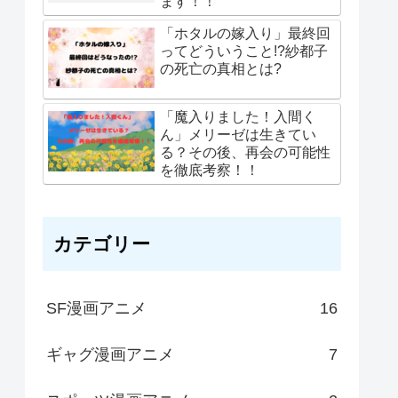
ます！！
「ホタルの嫁入り」最終回
ってどういうこと!?紗都子
の死亡の真相とは?
「魔入りました！入間く
ん」メリーゼは生きてい
る？その後、再会の可能性
を徹底考察！！
カテゴリー
SF漫画アニメ
16
ギャグ漫画アニメ
7