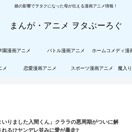
娘の影響でヲタクになった母が伝える漫画アニメ情報！
まんが・アニメ ヲタぶーろぐ
学園漫画アニメ
バトル漫画アニメ
ニメ
恋愛漫画アニメ
スポーツ漫画アニメ
魔入り
まいりました入間くん」クララの悪周期がついに解
される!?ヤンデレ並みに愛が暴走?