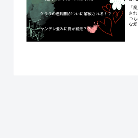
「魔
され
つも
な愛