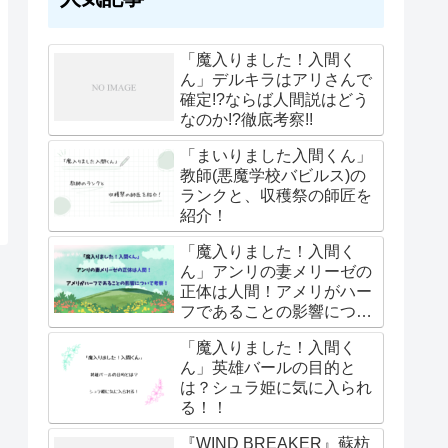
「魔入りました！入間く
ん」デルキラはアリさんで
確定!?ならば人間説はどう
なのか!?徹底考察!!
「まいりました入間くん」
教師(悪魔学校バビルス)の
ランクと、収穫祭の師匠を
紹介！
「魔入りました！入間く
ん」アンリの妻メリーゼの
正体は人間！アメリがハー
フであることの影響につい
て考察！
「魔入りました！入間く
ん」英雄バールの目的と
は？シュラ姫に気に入られ
る！！
『WIND BREAKER』蘇枋